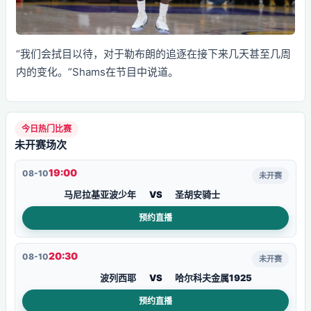
“我们会拭目以待，对于勒布朗的追逐在接下来几天甚至几周
内的变化。”Shams在节目中说道。
今日热门比赛
未开赛场次
19:00
08-10
未开赛
马尼拉基亚波少年
VS
圣胡安骑士
预约直播
20:30
08-10
未开赛
波列西耶
VS
哈尔科夫金属1925
预约直播