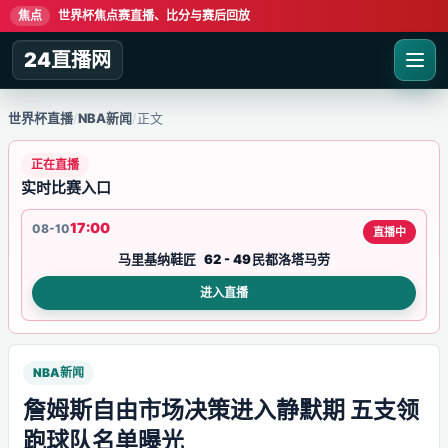
焦点
世界杯焦点赛直播、比分与赛后回放
24直播网
世界杯直播
/
NBA新闻
/
正文
正在直播
实时比赛入口
17:00
08-10
直播中
马里基纳鞋匠
62 - 49
民都洛塔马劳
进入直播
NBA新闻
詹姆斯自由市场决策进入静默期 五支领
跑球队名单曝光