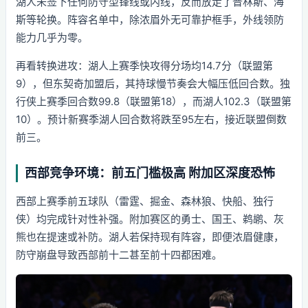
湖人未签下任何防守型锋线或内线，反而放走了普林斯、海
斯等轮换。阵容名单中，除浓眉外无可靠护框手，外线领防
能力几乎为零。
再看转换进攻：湖人上赛季快攻得分场均14.7分（联盟第
9），但东契奇加盟后，其持球慢节奏会大幅压低回合数。独
行侠上赛季回合数99.8（联盟第18），而湖人102.3（联盟第
10）。预计新赛季湖人回合数将跌至95左右，接近联盟倒数
前三。
西部竞争环境：前五门槛极高 附加区深度恐怖
西部上赛季前五球队（雷霆、掘金、森林狼、快船、独行
侠）均完成针对性补强。附加赛区的勇士、国王、鹈鹕、灰
熊也在提速或补防。湖人若保持现有阵容，即便浓眉健康，
防守崩盘导致西部前十二甚至前十四都困难。