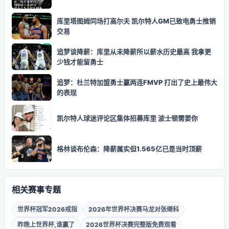
库里塔图姆同场打高尔夫 凯尔特人GM已致电勇士推销
交易
追梦谈降薪：库里从未降薪所以薪水历史最高 我拿更
少钱才能留勇士
追梦：杜兰特加盟勇士赢两连FMVP 打出了史上最伟大
的表现
凯尔特人球迷评论区集体招募库里 波士顿需要你
格林谈布伦森：降薪属实但1.565亿已是当时顶薪
相关赛事专题
世界杯冠军2026戒指
2026年世界杯决赛马龙对张继科
昨晚上世界杯,谁赢了
2026世界杯决赛完整版免费观看