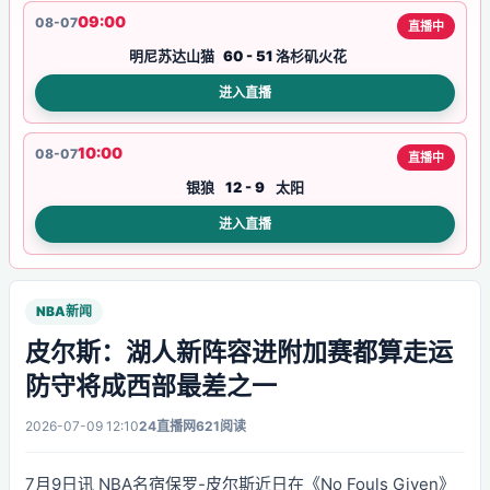
09:00
08-07
直播中
明尼苏达山猫
60 - 51
洛杉矶火花
进入直播
10:00
08-07
直播中
银狼
12 - 9
太阳
进入直播
NBA新闻
皮尔斯：湖人新阵容进附加赛都算走运
防守将成西部最差之一
2026-07-09 12:10
24直播网
621阅读
7月9日讯 NBA名宿保罗-皮尔斯近日在《No Fouls Given》