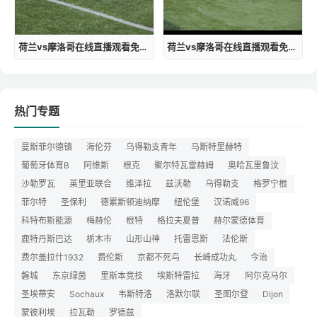
荷兰vs摩洛哥在线直播观看免费高清
荷兰vs摩洛哥在线直播观看免费视频
热门专题
曼斯菲尔德镇
海伦芬
乌得勒支青年
马斯特里赫特
葡萄牙体育B
阿维斯
根克
聚尔特瓦雷赫姆
奥哈瓦里鲁汶
沙勒罗瓦
莱里亚联合
维泽拉
兹沃勒
乌得勒支
格罗宁根
菲尔特
圣保利
德累斯顿迪纳摩
纽伦堡
汉诺威96
科特布斯能源
梅赫伦
根特
格拉夫夏普
赫尔蒙德体育
鹿特丹斯巴达
栃木市
山形山神
托雷恩斯
法伦斯
费尔盖拉什1932
费伦斯
京都不死鸟
长崎成功丸
今治
磐城
东京绿茵
里斯本竞技
埃斯特雷拉
海牙
阿尔克马尔
圣埃蒂安
Sochaux
韦斯特洛
洛默尔联
圣图尔登
Dijon
蒙彼利埃
拉瓦勒
罗德兹