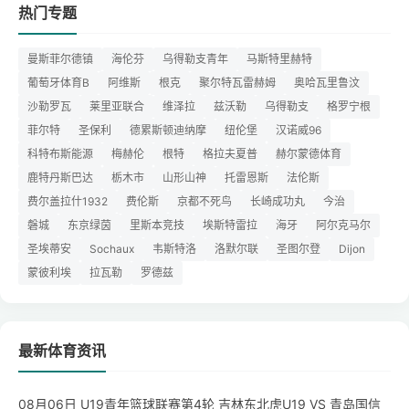
热门专题
曼斯菲尔德镇
海伦芬
乌得勒支青年
马斯特里赫特
葡萄牙体育B
阿维斯
根克
聚尔特瓦雷赫姆
奥哈瓦里鲁汶
沙勒罗瓦
莱里亚联合
维泽拉
兹沃勒
乌得勒支
格罗宁根
菲尔特
圣保利
德累斯顿迪纳摩
纽伦堡
汉诺威96
科特布斯能源
梅赫伦
根特
格拉夫夏普
赫尔蒙德体育
鹿特丹斯巴达
栃木市
山形山神
托雷恩斯
法伦斯
费尔盖拉什1932
费伦斯
京都不死鸟
长崎成功丸
今治
磐城
东京绿茵
里斯本竞技
埃斯特雷拉
海牙
阿尔克马尔
圣埃蒂安
Sochaux
韦斯特洛
洛默尔联
圣图尔登
Dijon
蒙彼利埃
拉瓦勒
罗德兹
最新体育资讯
08月06日 U19青年篮球联赛第4轮 吉林东北虎U19 VS 青岛国信