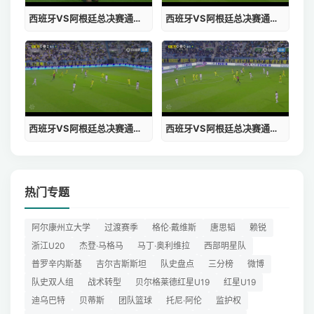
西班牙VS阿根廷总决赛通行证书查询系统
西班牙VS阿根廷总决赛通行证书查询全国联网
西班牙VS阿根廷总决赛通行证书查询网址
西班牙VS阿根廷总决赛通行证书查询系统时间
热门专题
阿尔康州立大学
过渡赛季
格伦·戴维斯
唐思韬
赖锐
浙江U20
杰登·马格马
马丁·奥利维拉
西部明星队
普罗辛内斯基
吉尔吉斯斯坦
队史盘点
三分榜
微博
队史双人组
战术转型
贝尔格莱德红星U19
红星U19
迪乌巴特
贝蒂斯
团队篮球
托尼·阿伦
监护权