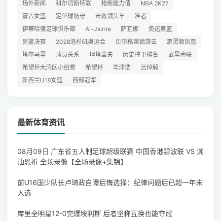
场外新闻
科尔切斯特联
抢断能力值
NBA 2K27
蒙古女篮
定位球防守
击败领头羊
准者
伊蒂哈德足球俱乐部
Al-Jazira
萨瓦娜
奥运男篮
男篮决赛
2028洛杉矶奥运会
贝尔格莱德游击
惠灵顿凤凰
塔尔马里
球员关系
坦塔舍夫
历史控卫排名
武里南联
希望杯大湾区小组赛
希望杯
毕津浩
吕焯毅
新西兰U18女篮
西部冠军
最新体育资讯
08月09日 广东省五人制足球超级联赛 中国香港碧波联 VS 潮
汕恩祈 全场录像【全场录像+集锦】
前U16国少队长卢琦政自曝后悔选择：纪律问题后已超一年未
入选
库里全明星12-0完爆埃利斯 后者坚称互换也能夺冠