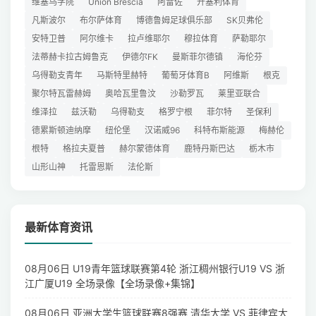
维塞乌学院
Union Brescia
阿雷佐
开塞利体育
凡斯波尔
布尔萨体育
博德鲁姆足球俱乐部
SK贝弗伦
安特卫普
阿尔维卡
拉卢维耶尔
穆拉体育
萨勒耶尔
法蒂赫卡拉古姆鲁克
伊德尔FK
曼斯菲尔德镇
海伦芬
乌得勒支青年
马斯特里赫特
葡萄牙体育B
阿维斯
根克
聚尔特瓦雷赫姆
奥哈瓦里鲁汶
沙勒罗瓦
莱里亚联合
维泽拉
兹沃勒
乌得勒支
格罗宁根
菲尔特
圣保利
德累斯顿迪纳摩
纽伦堡
汉诺威96
科特布斯能源
梅赫伦
根特
格拉夫夏普
赫尔蒙德体育
鹿特丹斯巴达
栃木市
山形山神
托雷恩斯
法伦斯
最新体育资讯
08月06日 U19青年篮球联赛第4轮 浙江稠州银行U19 VS 浙
江广厦U19 全场录像【全场录像+集锦】
08月06日 亚洲大学生篮球联赛8强赛 清华大学 VS 菲律宾大