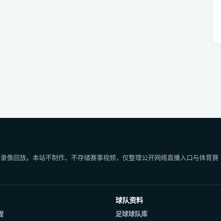
后录像回放。本站不制作、不存储赛事视频，仅整理公开网络直播入口与体育赛
球队资料
程
足球球队库