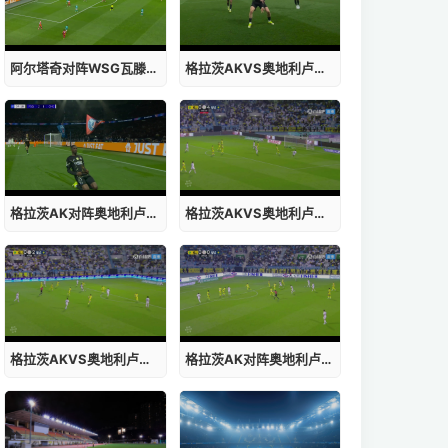
阿尔塔奇对阵WSG瓦滕斯集锦
格拉茨AKVS奥地利卢斯特瑙在线观看免费
格拉茨AK对阵奥地利卢斯特瑙入口
格拉茨AKVS奥地利卢斯特瑙高清直播
格拉茨AKVS奥地利卢斯特瑙录像
格拉茨AK对阵奥地利卢斯特瑙回放