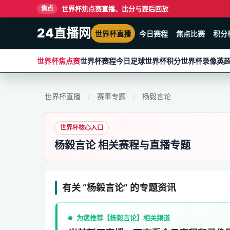
世界杯焦点赛直播、比分与赛后回放
焦点
24直播网
世界杯直播
今日赛程
焦点比赛
积分
世界杯焦点赛
世界杯赛程
今日足球
世界杯积分
世界杯录像
英
世界杯直播
赛事专题
杨毅言论
/
/
世界杯核心入口
杨毅言论 相关赛程与直播专题
有关 “杨毅言论” 的专题资讯
为您推荐【杨毅言论】相关频道