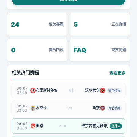
24
5
相关赛程
正在直播
0
FAQ
赛后回放
观赛问题
相关热门赛程
查看更多
08-07
布里斯托尔城
沃尔索尔
VS
赛前情报
02:45
08-07
本菲卡
哈茨
VS
赛前情报
03:00
08-07
图恩
维京古雷克雅未克
2 - 0
直播中
02:00