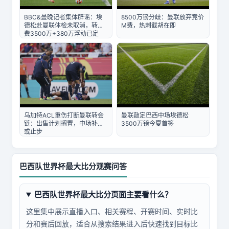
BBC&曼晚记者集体辟谣：埃
8500万镑分歧：曼联放弃竞价
德松赴曼联体检未取消，转会
M费，热刺截胡在即
费3500万+380万浮动已定
曼联敲定巴西中场埃德松
乌加特ACL重伤打断曼联转会
3500万镑今夏首签
链：出售计划搁置，中场补强
或止步
巴西队世界杯最大比分观赛问答
巴西队世界杯最大比分页面主要看什么？
这里集中展示直播入口、相关赛程、开赛时间、实时比
分和赛后回放，适合从搜索结果进入后快速找到目标比