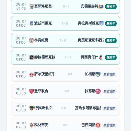
08-07
塞萨洛尼基
安德莱赫特
0 - 1
直播中
01:45
08-07
波兹南莱克
克拉克斯维克
1 - 0
直播中
01:00
08-07
林肯红魔
奥莫尼亚尼科西亚
1 - 0
直播中
01:00
08-07
赫拉德茨克拉洛韦
贝西克塔什
0 - 1
直播中
01:00
08-07
萨尔茨堡红牛
帕福斯
VS
赛前情报
01:00
08-07
圣菲联合
拉努斯
VS
赛前情报
06:00
08-07
特拉斯卡拉
瓦哈卡阿莱布里赫斯
VS
赛前情报
06:00
08-07
科林蒂安
巴西国际
VS
赛前情报
07:00