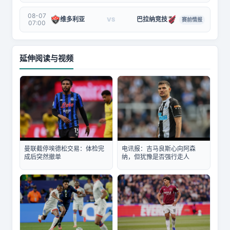
08-07
维多利亚
巴拉纳竞技
VS
赛前情报
07:00
延伸阅读与视频
曼联截停埃德松交易：体检完
电讯报：吉马良斯心向阿森
成后突然撤单
纳，但犹豫是否强行走人