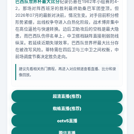
巴西队世界杯最大比分
纪录仍悬在1962年小组赛的4-
2，那场对阵西班牙的胜利最终助桑巴军团登顶。但
2026年07月的最新对决前，情况生变。对手目前积分榜
形势紧绷，出线权争夺进入白热化阶段，战术博弈集中
在高位逼抢与快速转换。边后卫助攻后的空档是最大隐
患，而巴西队伤停名单上，中卫搭档缺阵直接削弱防线
纵深。若延续近期失球效率，巴西队世界杯最大比分存
在被改写风险。蒂特需在四后卫与三中卫之间权衡，中
前场调度节奏决定胜负走向。
建议先看相关热门赛程，再进入对应频道查看直播、比分和录
像回放。
超清直播(推荐)
蜘蛛直播(推荐)
cctv5直播
腾讯直播