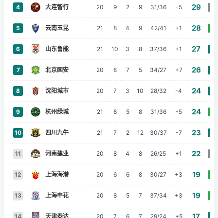
29
4
大连智行
20
9
2
9
31/36
-5
平
28
5
云南玉昆
21
8
4
9
42/41
+1
负
27
6
山东鲁能
21
10
3
8
37/36
+1
胜
26
7
北京国安
20
8
7
5
34/27
+7
胜
24
8
沈阳城市
20
7
3
10
28/32
-4
胜
24
9
杭州绿城
21
8
5
8
31/36
-5
负
23
10
四川九牛
21
7
2
12
30/37
-7
胜
22
11
河南建业
20
8
4
8
26/25
+1
平
19
12
上海海港
20
6
6
8
30/27
+3
负
19
13
上海申花
20
8
5
7
37/34
+3
负
17
14
天津泰达
20
7
6
7
29/24
+5
胜