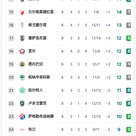
14
15
贝尔格莱德红星
8
4
2
2
7/6
+1
平
13
16
维戈塞尔塔
8
4
1
3
15/11
+4
平
12
17
塞萨洛尼基
8
3
3
2
17/14
+3
负
12
18
里尔
8
4
0
4
12/9
+3
胜
12
19
费内巴切
8
3
3
2
10/7
+3
平
12
20
帕纳辛奈科斯
8
3
3
2
11/9
+2
平
11
21
凯尔特人
8
3
2
3
13/15
-2
胜
10
22
卢多戈雷茨
8
3
1
4
12/15
-3
胜
10
23
萨格勒布迪纳摩
8
3
1
4
12/16
-4
负
9
24
布兰
8
2
3
3
9/11
-2
负