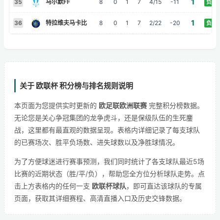
1
35
马尔默FF
8
0
1
7
4/15
-11
负
1
36
特拉维夫马卡比
8
0
1
7
2/22
-20
负
关于 欧联杯 积分榜与排名规则说明
本页面为您提供实时更新的
欧足联欧洲联赛
完整积分榜数据。
无论您是关心争冠集团的龙争虎斗，还是保级队伍的生死鏖
战，这里都有最直观的数据呈现。表格内详细记录了每支球队
的已赛场次、胜平负场数、进失球数以及净胜球情况。
为了方便球迷进行赛事预测，我们同时统计了各支球队最近5场
比赛的近期状态（胜/平/负），帮助您全方位分析球队走势。点
击上方表格内的任何一支
欧联杯球队
，即可直达该球队的专属
页面，获取其详细赛程、高清直播入口及历史交锋数据。