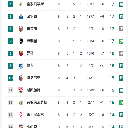
17
4
皇家贝蒂斯
8
5
2
1
13/7
+6
胜
17
5
波尔图
8
5
2
1
13/7
+6
胜
17
6
布拉加
8
5
2
1
11/5
+6
平
17
7
弗赖堡
8
5
2
1
10/4
+6
负
16
8
罗马
8
5
1
2
13/6
+7
平
16
9
根克
8
5
1
2
11/7
+4
胜
15
10
博洛尼亚
8
4
3
1
14/7
+7
胜
15
11
斯图加特
8
5
0
3
15/9
+6
胜
15
12
费伦茨瓦罗斯
8
4
3
1
12/11
+1
负
14
13
诺丁汉森林
8
4
2
2
15/7
+8
胜
14
14
比尔森
8
3
5
0
8/3
+5
胜