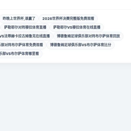
昨晚上世界杯,谁赢了
2026世界杯决赛完整版免费观看
萨勒耶尔对阵穆拉体育直播
萨勒耶尔VS穆拉体育在线直播
KVS法蒂赫卡拉古姆鲁克在线直播
博德鲁姆足球俱乐部对阵布尔萨体育回放
乐部对阵布尔萨体育免费观看
博德鲁姆足球俱乐部VS布尔萨体育比分
乐部VS布尔萨体育哪里看