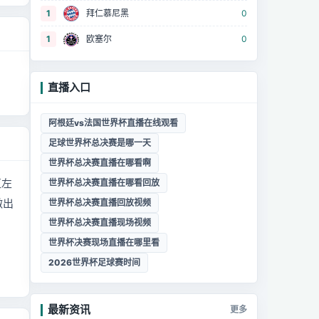
1
拜仁慕尼黑
0
1
欧塞尔
0
直播入口
阿根廷vs法国世界杯直播在线观看
足球世界杯总决赛是哪一天
世界杯总决赛直播在哪看啊
区左
世界杯总决赛直播在哪看回放
做出
世界杯总决赛直播回放视频
世界杯总决赛直播现场视频
世界杯决赛现场直播在哪里看
2026世界杯足球赛时间
最新资讯
更多